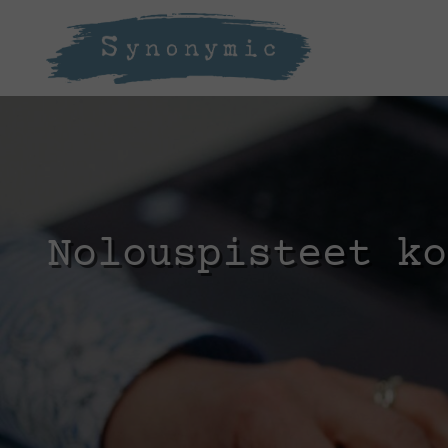
Nolouspisteet ko