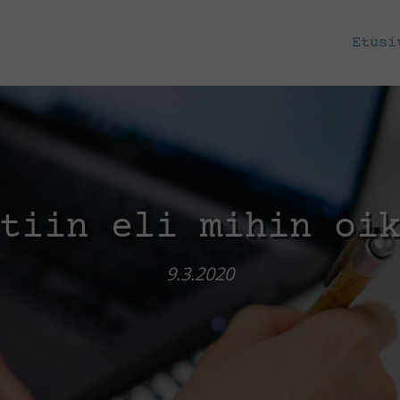
Etusi
tiin eli mihin oi
9.3.2020